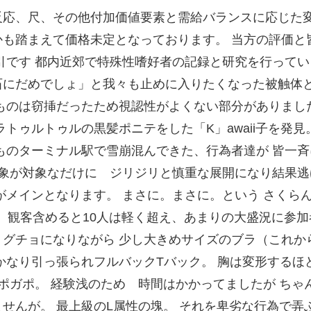
反応、尺、その他付加価値要素と需給バランスに応じた
も踏まえて価格未定となっております。 当方の評価と
です 都内近郊で特殊性嗜好者の記録と研究を行っている観測
にだめでしょ」と我々も止めに入りたくなった被触体と
ものは窃挿だったため視認性がよくない部分がありまし
トゥルトゥルの黒髪ポニテをした「K」awaii子を発
のターミナル駅で雪崩混んできた、行為者達が 皆一斉に 
対象が対象なだけに ジリジリと慎重な展開になり結果
がメインとなります。 まさに。まさに。という さくら
。 観客含めると10人は軽く超え、あまりの大盛況に参
グチョになりながら 少し大きめサイズのブラ（これか
なり引っ張られフルバックTバック。 胸は変形するほど
ッポガポ。 経験浅のため 時間はかかってましたが ちゃ
せんが。 最上級のL属性の塊。 それを卑劣な行為で弄