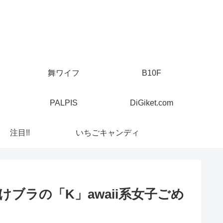
舞ワイフ
B10F
PALPIS
DiGiket.com
注目!!
いちごキャンディ
ぼ透けブラの「K」awaii系女子ごめ