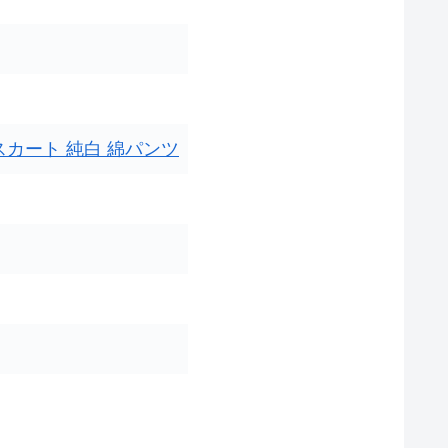
スカート
純白
綿パンツ