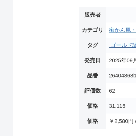
販売者
カテゴリ
痴かん風
タグ
ゴールド
発売日
2025年09
品番
26404868b
評価数
62
価格
31,116
価格
￥2,580円