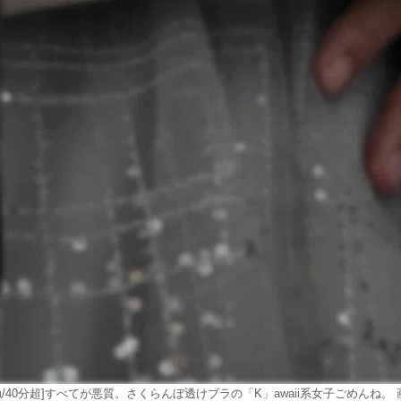
触/40分超]すべてが悪質。さくらんぼ透けブラの「K」awaii系女子ごめんね。 