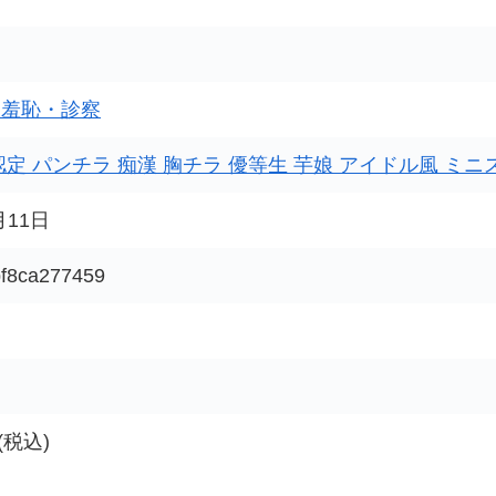
・羞恥・診察
認定
パンチラ
痴漢
胸チラ
優等生
芋娘
アイドル風
ミニ
月11日
f8ca277459
 (税込)