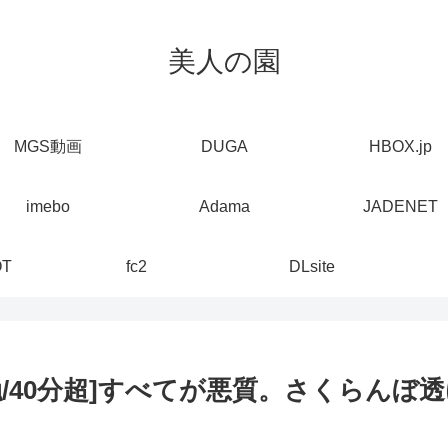
美人の園
MGS動画
DUGA
HBOX.jp
imebo
Adama
JADENET
OT
fc2
DLsite
59】[窃触/40分超]すべてが悪質。さくらん