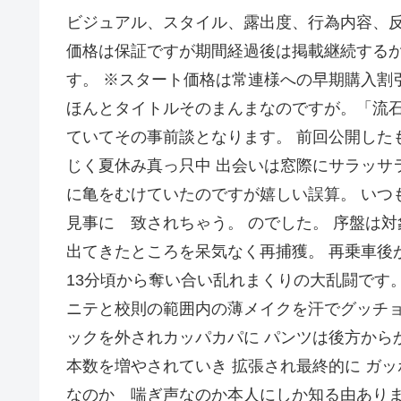
ビジュアル、スタイル、露出度、行為内容、
価格は保証ですが期間経過後は掲載継続するか
す。 ※スタート価格は常連様への早期購入割引
ほんとタイトルそのまんまなのですが。「流石
ていてその事前談となります。 前回公開した
じく夏休み真っ只中 出会いは窓際にサラッサラ
に亀をむけていたのですが嬉しい誤算。 いつも
見事に 致されちゃう。 のでした。 序盤は
出てきたところを呆気なく再捕獲。 再乗車後
13分頃から奪い合い乱れまくりの大乱闘です
ニテと校則の範囲内の薄メイクを汗でグッチョ
ックを外されカッパカパに パンツは後方からか
本数を増やされていき 拡張され最終的に ガ
なのか 喘ぎ声なのか本人にしか知る由ありま