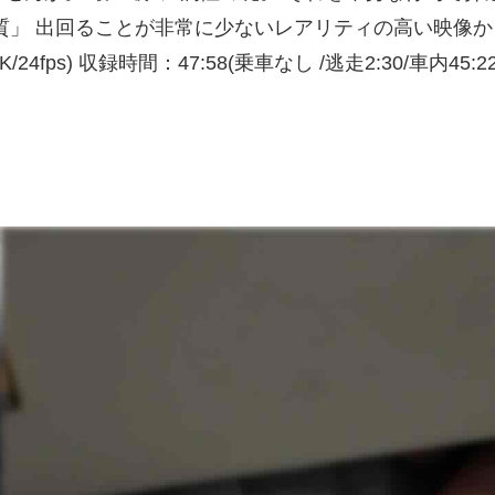
質」 出回ることが非常に少ないレアリティの高い映像か
4fps) 収録時間：47:58(乗車なし /逃走2:30/車内45:22