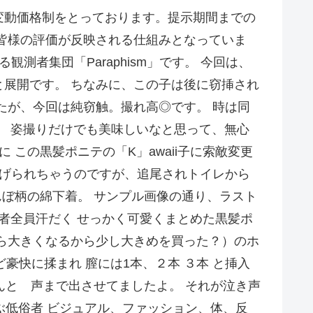
変動価格制をとっております。提示期間までの
皆様の評価が反映される仕組みとなっていま
者集団「Paraphism」です。 今回は、
展開です。 ちなみに、この子は後に窃挿され
たが、今回は純窃触。撮れ高◎です。 時は同
見。 姿撮りだけでも美味しいなと思って、無心
この黒髪ポニテの「K」awaii子に索敵変更
逃げられちゃうのですが、追尾されトイレから
んぼ柄の綿下着。 サンプル画像の通り、ラスト
加者全員汗だく せっかく可愛くまとめた黒髪ポ
ら大きくなるから少し大きめを買った？）のホ
豪快に揉まれ 膣には1本、２本 ３本 と挿入
んと 声まで出させてましたよ。 それが泣き声
ぶ低俗者 ビジュアル、ファッション、体、反