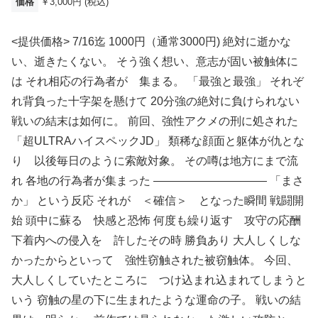
価格
￥3,000円 (税込)
<提供価格> 7/16迄 1000円（通常3000円) 絶対に逝かな
い、逝きたくない。 そう強く想い、意志が固い被触体に
は それ相応の行為者が 集まる。 「最強と最強」 それぞ
れ背負った十字架を懸けて 20分強の絶対に負けられない
戦いの結末は如何に。 前回、強性アクメの刑に処された
「超ULTRAハイスペックJD」 類稀な顔面と躯体が仇とな
り 以後毎日のように索敵対象。 その噂は地方にまで流
れ 各地の行為者が集まった —————————— 「まさ
か」 という反応 それが ＜確信＞ となった瞬間 戦闘開
始 頭中に蘇る 快感と恐怖 何度も繰り返す 攻守の応酬
下着内への侵入を 許したその時 勝負あり 大人しくしな
かったからといって 強性窃触された被窃触体。 今回、
大人しくしていたところに つけ込まれ込まれてしまうと
いう 窃触の星の下に生まれたような運命の子。 戦いの結