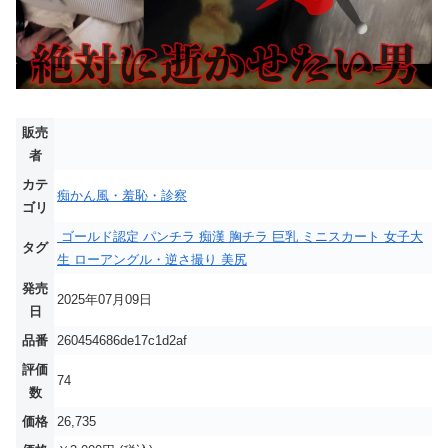
販売
者
カテ
痴かん風・羞恥・診察
ゴリ
ゴールド認定
パンチラ
痴漢
胸チラ
巨乳
ミニスカート
女子大
タグ
生
ローアングル・逆さ撮り
美尻
発売
2025年07月09日
日
品番
260454686de17c1d2af
評価
74
数
価格
26,735