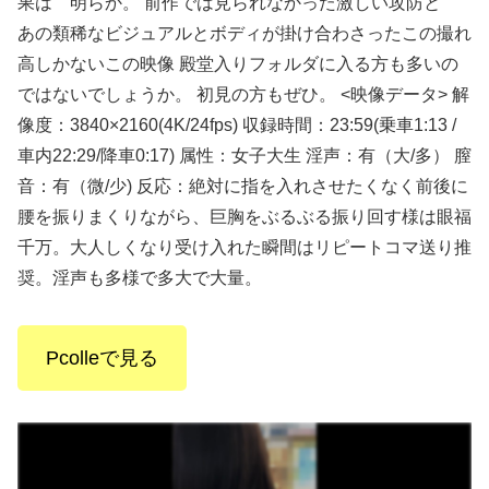
果は 明らか。 前作では見られなかった激しい攻防と
あの類稀なビジュアルとボディが掛け合わさったこの撮れ
高しかないこの映像 殿堂入りフォルダに入る方も多いの
ではないでしょうか。 初見の方もぜひ。 <映像データ> 解
像度：3840×2160(4K/24fps) 収録時間：23:59(乗車1:13 /
車内22:29/降車0:17) 属性：女子大生 淫声：有（大/多） 膣
音：有（微/少) 反応：絶対に指を入れさせたくなく前後に
腰を振りまくりながら、巨胸をぶるぶる振り回す様は眼福
千万。大人しくなり受け入れた瞬間はリピートコマ送り推
奨。淫声も多様で多大で大量。
Pcolleで見る