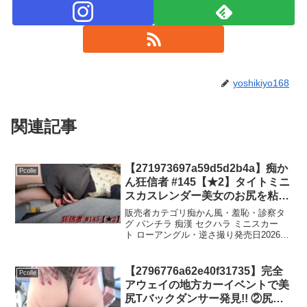
yoshikiyo168
関連記事
【271973697a59d5d2b4a】痴か
Pcolle
ん狂信者 #145【★2】タイトミニ
スカスレンダー美女のお尻を粘着
お触り
販売者カテゴリ痴かん風・羞恥・診察タ
グ パンチラ 痴漢 セクハラ ミニスカー
ト ローアングル・逆さ撮り発売日2026年
01月29日品番271973697a59d5d2b4a評価
数0価格376価格￥500円 (税込)試行錯誤の
末、遂に捕らえる...
【2796776a62e40f31735】完全
Pcolle
アウェイの地方カーイベントで美
尻Tバックダンサー発見!! ②尻フ