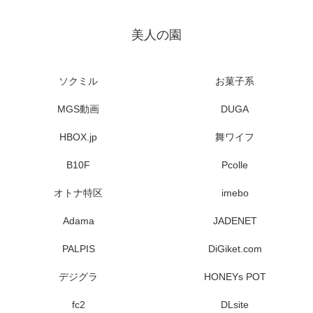
美人の園
ソクミル
お菓子系
MGS動画
DUGA
HBOX.jp
舞ワイフ
B10F
Pcolle
オトナ特区
imebo
Adama
JADENET
PALPIS
DiGiket.com
デジグラ
HONEYs POT
fc2
DLsite