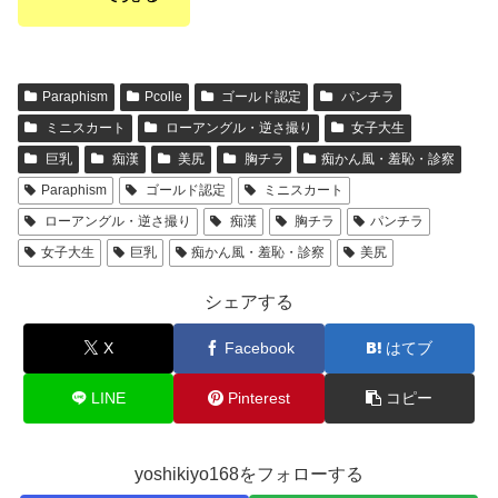
Paraphism
Pcolle
ゴールド認定
パンチラ
ミニスカート
ローアングル・逆さ撮り
女子大生
巨乳
痴漢
美尻
胸チラ
痴かん風・羞恥・診察
Paraphism
ゴールド認定
ミニスカート
ローアングル・逆さ撮り
痴漢
胸チラ
パンチラ
女子大生
巨乳
痴かん風・羞恥・診察
美尻
シェアする
X
Facebook
はてブ
LINE
Pinterest
コピー
yoshikiyo168をフォローする