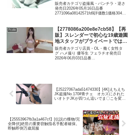
にローアングルからの撮影結果は
販売者カテゴリ盗撮風・パンチラ・逆さ
みんな可愛い生パンティ
発売日2026年05月16日品番
2771096a08142571fd9評価数1価格304価
格￥500円 (税込)いつもご覧頂きましてあ
りがとうございます。女子小学生4人のス
カート内部事情をお知らせ致します...
【2778086a200e8e7cb58】【再
Pcolle
販】スレンダーで初心な19歳遊園
地スタッフがプライベートでは味
わったことのない快感に喘ぎまく
販売者カテゴリ店員・OL・働く女性タ
る
グ ハメ撮り 優等生 フェラチオ発売日
2026年06月03日品番
2778086a200e8e7cb58評価数0価格28価
格￥980円 (税込)26/06/13までポイント還
元！※この商品は他サイトにて販売...
【25227067ada51474330】[4K]えちえち
JK盗撮No.170#青チェ オカズにされた
いオトナJKが四つん這いでま〇こを変態
マッサージ！
【25553967fb3a1a467cf】[伝説の獲物/完
全降伏]絶世の重要窃触指名手配者確保。
即触即倒万歳屈服