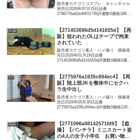
ェチ歓喜！待機中のお尻
販売者カテゴリコスプレ・キャンギャル
発売日2026年07月25日品番
2796776a62e40f31735評価数0価格188価
格￥800円 (税込)アウェイのカーイベ、ポ
ールダンサーの第二弾です。ポールダン
スが終わった後、彼女たちはトロフィ...
【271453696d5d141655d】【再
Pcolle
販】狙われたOLはテープで拘束
されていた
販売者カテゴリ素人・ハメ撮り・個撮発
売日2026年01月19日品番
271453696d5d141655d評価数0価格5価格
￥650円 (税込)※こちらは他サイトにて販
売された商品の再販商品となります。重
複購入にはご注意ください- SM BD...
【2775976a1935c694ec4】【再
777
販】陸上部JKを整体中にセクハ
ラ生中出し
販売者カテゴリ素人・ハメ撮り・個撮発
売日2026年05月30日品番
2775976a1935c694ec4評価数0価格226価
格￥1,000円 (税込)※こちらは他サイトに
て販売された商品の再販商品となりま
す。重複購入にはご注意ください。ど
【2771096a08142571fd9】【盗
Pcolle
う...
撮】【パンチラ】ミニスカート姿
の4人の女子小学生 お買い物中