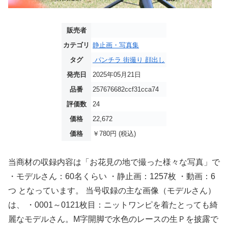
販売者
カテゴリ
静止画・写真集
タグ
パンチラ
街撮り
顔出し
発売日
2025年05月21日
品番
257676682ccf31cca74
評価数
24
価格
22,672
価格
￥780円 (税込)
当商材の収録内容は「お花見の地で撮った様々な写真」で
・モデルさん：60名くらい ・静止画：1257枚 ・動画：6
つ となっています。 当号収録の主な画像（モデルさん）
は、 ・0001～0121枚目：ニットワンピを着たとっても綺
麗なモデルさん。M字開脚で水色のレースの生Ｐを披露で