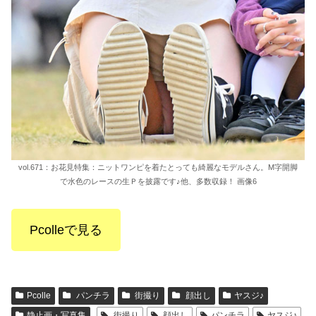
vol.671：お花見特集：ニットワンピを着たとっても綺麗なモデルさん。M字開脚
で水色のレースの生Ｐを披露です♪他、多数収録！ 画像6
Pcolleで見る
Pcolle
パンチラ
街撮り
顔出し
ヤスジ♪
静止画・写真集
街撮り
顔出し
パンチラ
ヤスジ♪