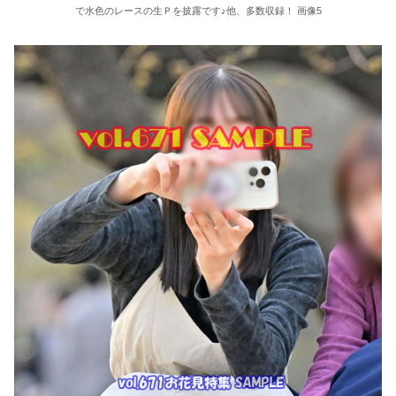
で水色のレースの生Ｐを披露です♪他、多数収録！ 画像5