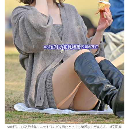
vol.671：お花見特集：ニットワンピを着たとっても綺麗なモデルさん。M字開脚