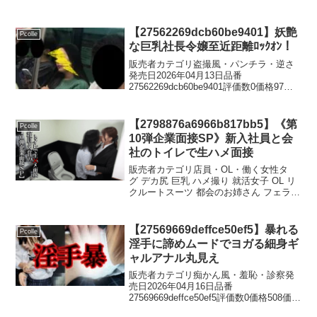
格￥1,500円 (税込)地方で撮影していま
す。【ガチ素人】たちを撮っていま
す！！プロフ以外は殆どドキュメンタリ
【27562269dcb60be9401】妖艶
Pcolle
ーで...
な巨乳社長令嬢至近距離ﾛｯｸｵﾝ！
販売者カテゴリ盗撮風・パンチラ・逆さ
発売日2026年04月13日品番
27562269dcb60be9401評価数0価格97価
格￥800円 (税込)電車に乗り込んだら、妖
艶な巨乳社長令嬢に遭遇しました。見る
からにエロい雰囲気が漂っております
【2798876a6966b817bb5】《第
Pcolle
＾...
10弾企業面接SP》新入社員と会
社のトイレで生ハメ面接
販売者カテゴリ店員・OL・働く女性タ
グ デカ尻 巨乳 ハメ撮り 就活女子 OL リ
クルートスーツ 都会のお姉さん フェラチ
オ 手コキ発売日2026年07月31日品番
2798876a6966b817bb5評価数0価格290価
格￥1,000円 ...
【27569669deffce50ef5】暴れる
Pcolle
淫手に諦めムードでヨガる細身ギ
ャルアナル丸見え
販売者カテゴリ痴かん風・羞恥・診察発
売日2026年04月16日品番
27569669deffce50ef5評価数0価格508価格
￥1,000円 (税込)0:00- のっかからエンジ