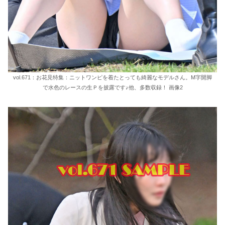
vol.671：お花見特集：ニットワンピを着たとっても綺麗なモデルさん。M字開脚
で水色のレースの生Ｐを披露です♪他、多数収録！ 画像2