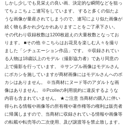
しかし少しでも見栄えの良い画、決定的な瞬間などを狙っ
てちょこちょこ連写をしています。 すると多くの似たよ
うな画像が量産されてしまうので、連写により似た画像が
続く物も多かれ少なかれありますことをご了承下さい。
その代わり収録枚数は1200枚超えの大量枚数となってお
ります。 ■その他 ※こちらはお花見を楽しむ人々を撮り
ました「シチュエーション作品」です。 ※収録されてい
る人物は18歳以上のモデル（撮影協力者）であり同意の
上で撮影を行っています。 ※サンプル画像はモデルさん
にボカシを施していますが商材画像にはモデルさんへのボ
カシはありません。 ※当商材にヌード等のアダルトな画
像はありません。 ※Pcolleの利用規約に違反するような
内容も含まれていません。 ★ご注意 当商材の購入に伴い
得られる情報や画像等の所有権や著作権等の権利は販売者
に帰属しますので、当商材に収録されている情報や画像等
の転載や転売等の二次使用、及び譲渡等を禁止致します。