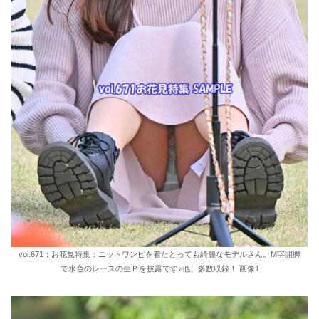
vol.671：お花見特集：ニットワンピを着たとっても綺麗なモデルさん。M字開脚
で水色のレースの生Ｐを披露です♪他、多数収録！ 画像1