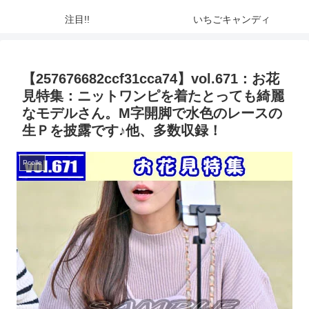
注目!!
いちごキャンディ
【257676682ccf31cca74】vol.671：お花
見特集：ニットワンピを着たとっても綺麗
なモデルさん。M字開脚で水色のレースの
生Ｐを披露です♪他、多数収録！
Pcolle