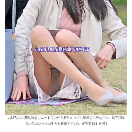
vol.671：お花見特集：ニットワンピを着たとっても綺麗なモデルさん。M字開脚
で水色のレースの生Ｐを披露です♪他、多数収録！ 画像3