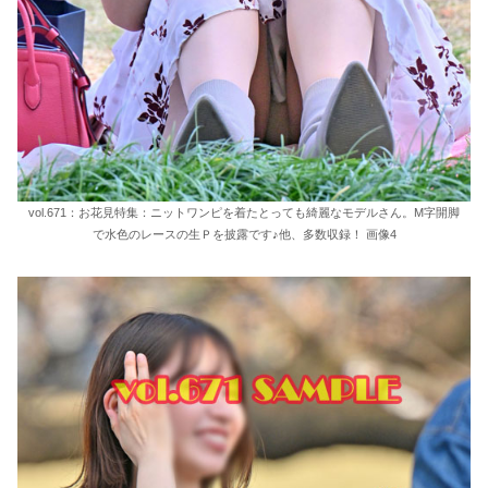
vol.671：お花見特集：ニットワンピを着たとっても綺麗なモデルさん。M字開脚
で水色のレースの生Ｐを披露です♪他、多数収録！ 画像4