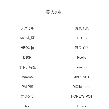
美人の園
ソクミル
お菓子系
MGS動画
DUGA
HBOX.jp
舞ワイフ
B10F
Pcolle
オトナ特区
imebo
Adama
JADENET
PALPIS
DiGiket.com
デジグラ
HONEYs POT
fc2
DLsite