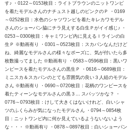
す♪ ・0122～0153枚目：ライトブラウンのニットワンピ
を着たモデルさんのナチュスト越しのピンクのＰ ・0169
～0252枚目：水色のシャツワンピを着たキレカワモデル
さんのショーパン脇にチラ見えする白生Ｐがイイ感じ♪ ・
0253～0300枚目：キャミワンピ内に見えるＩラインの白
生Ｐ ※動画有り ・0301～0523枚目：スカパンなんだけど
ね、綺麗なモデルさんの様々なポーズに、気が付いたら多
枚数撮ってました ※動画有り ・0583～0596枚目：黒いワ
ンピースを着たモデルさんの黒生Ｐ ・0616～0689枚目：
ミニスカ＆スカパンのとても雰囲気の良い３人組のモデル
さん ※動画有り ・0690～0720枚目：花柄のワンピースを
着たティーンなモデルさんの黒３… スパッツかな？ ・
0776～0793枚目：けして大きくはないけれど、白いシャ
ツのふくらみが気になったモデルさん ・0794～0854枚
目：ニットワンピ内に何か見えているようないないよう
な・・・ ※動画有り ・0878～0897枚目：白いショーパン