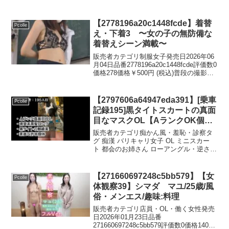
【2778196a20c1448fcde】着替
Pcolle
え・下着3 〜女の子の無防備な
着替えシーン満載〜
販売者カテゴリ制服女子発売日2026年06
月04日品番2778196a20c1448fcde評価数0
価格278価格￥500円 (税込)普段の撮影で
着替えのシーンを盗撮風に仕上げまし
た。無防備に着替える動作が見どころと
なっています。4人の美女...
【2797606a64947eda391】[乗車
Pcolle
記録195]黒タイトスカートの真面
目なマスクOL【AランクOK個
体】
販売者カテゴリ痴かん風・羞恥・診察タ
グ 痴漢 バリキャリ女子 OL ミニスカー
ト 都会のお姉さん ローアングル・逆さ撮
り 情報商材 着衣 手コキ 美脚発売日2026
年07月25日品番2797606a64947eda391評
価数0価格157価...
【271660697248c5bb579】【女
Pcolle
体観察39】シマダ マユ/25歳/風
俗・メンエス/趣味:料理
販売者カテゴリ店員・OL・働く女性発売
日2026年01月23日品番
271660697248c5bb579評価数0価格140価