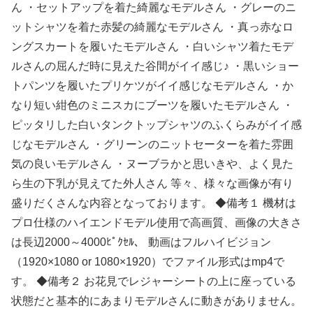
ん ・セットアップを着た綺麗なモデルさん ・グレーのニ
ットシャツを着た赤髪の綺麗なモデルさん ・真っ赤なロ
ングスカートを履いたモデルさん ・白いシャツ着たモデ
ルさんの屈んだ時に見えた谷間がイイ感じ♪ ・黒いショー
トパンツを履いたプリケツがイイ感じなモデルさん ・か
なり短い紺色のミニスカにブーツを履いたモデルさん ・
ピッタリした白いタンクトップシャツのふくらみがイイ感
じなモデルさん ・グリーンのニットセーターを着た雰囲
気の良いモデルさん ・ヌーブラかと思いきや、よく見た
ら生の下乳が見えてた外人さん 等々、様々な画像が有り
盛りだくさんな内容となっております。 ◆備考１ 機材は
プロ仕様のハイエンドモデル使用で高画質、画像の大きさ
は長辺2000～4000ﾋﾟｸｾﾙ、 動画はフルハイビジョン
（1920×1080 or 1080×1920）でファイル形式はmp4で
す。 ◆備考２ お花見でレジャーシートの上に座っている
状態だと基本的にあまりモデルさんに動きがありません。