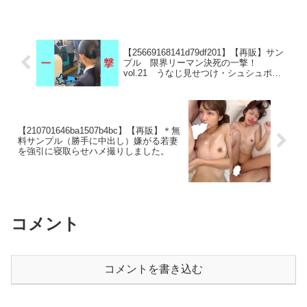
ン全開の淫手に体をくねらせて逃げる細
身の可愛いギャル。何度も何...
【25669168141d79df201】【再販】サン
プル 限界リーマン決死の一撃！
vol.21 うなじ見せつけ・シュシュポニ
テ
【210701646ba1507b4bc】【再販】＊無
料サンプル（勝手に中出し）嫌がる若妻
を強引に寝取らせハメ撮りしました。
コメント
コメントを書き込む